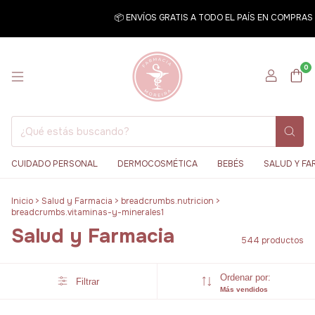
📦 ENVÍOS GRATIS A TODO EL PAÍS EN COMPRAS SUPERI
0
CUIDADO PERSONAL
DERMOCOSMÉTICA
BEBÉS
SALUD Y FA
Inicio
>
Salud y Farmacia
>
breadcrumbs.nutricion
>
breadcrumbs.vitaminas-y-minerales1
Salud y Farmacia
544 productos
Ordenar por:
Filtrar
Más vendidos