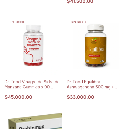
$41.500,00
SIN STOCK
SIN STOCK
Dr. Food Vinagre de Sidra de
Dr. Food Equilibra
Manzana Gummies x 90
Ashwagandha 500 mg +
unidades
Vitamina B6 Gummies x 90
$45.000,00
$33.000,00
unidades