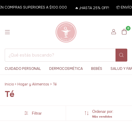
 EN COMPRAS SUPERIORES A $100.000
📦 ENVÍO
🔥 ¡HASTA 25% OFF!
0
CUIDADO PERSONAL
DERMOCOSMÉTICA
BEBÉS
SALUD Y FA
Inicio
>
Hogar y Alimentos
>
Té
Té
Ordenar por:
Filtrar
Más vendidos