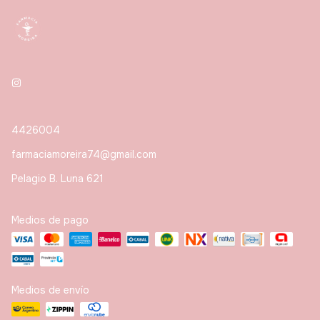
4426004
farmaciamoreira74@gmail.com
Pelagio B. Luna 621
Medios de pago
Medios de envío