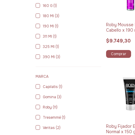
160 G (1)
180 Ml (3)
Roby Mousse 
190 Ml (1)
Cabello x 190 
311 Ml (1)
$9.749,30
325 Ml (1)
Comprar
390 Ml (3)
MARCA
Capilatis (1)
Gomina (3)
Roby (11)
Tresemmé (1)
Roby Fijador 
Veritas (2)
Normal x 150 