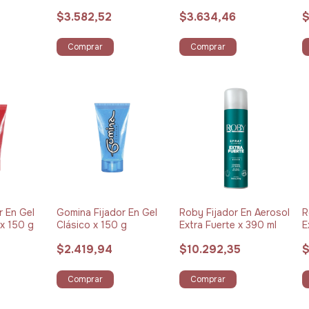
$3.582,52
$3.634,46
$
Comprar
Comprar
r En Gel
Gomina Fijador En Gel
Roby Fijador En Aerosol
R
 x 150 g
Clásico x 150 g
Extra Fuerte x 390 ml
E
$2.419,94
$10.292,35
$
Comprar
Comprar