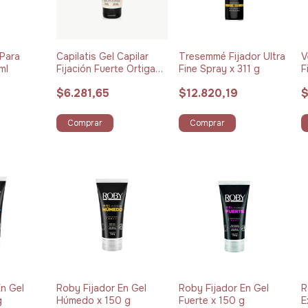
Para
Capilatis Gel Capilar
Tresemmé Fijador Ultra
V
ml
Fijación Fuerte Ortiga
Fine Spray x 311 g
F
Concentrado x 160 g
D
$6.281,65
$12.820,19
$
Comprar
Comprar
En Gel
Roby Fijador En Gel
Roby Fijador En Gel
R
g
Húmedo x 150 g
Fuerte x 150 g
E