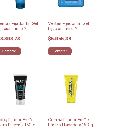
eritas Fijador En Gel
Veritas Fijador En Gel
ijación Firme Y
Fijación Firme Y
uradera x 150 g
Duradera x 325 g
3.393,78
$5.955,38
Comprar
Comprar
oby Fijador En Gel
Gomina Fijador En Gel
xtra Fuerte x 150 g
Efecto Húmedo x 150 g