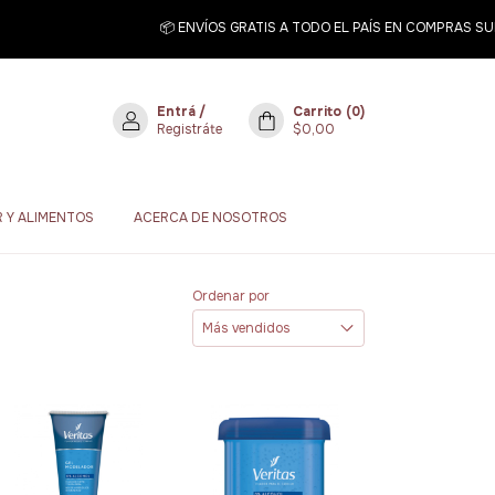
📦 ENVÍOS GRATIS A TODO EL PAÍS EN COMPRAS SUPE
Entrá
/
Carrito
(
0
)
Registráte
$0,00
 Y ALIMENTOS
ACERCA DE NOSOTROS
Ordenar por