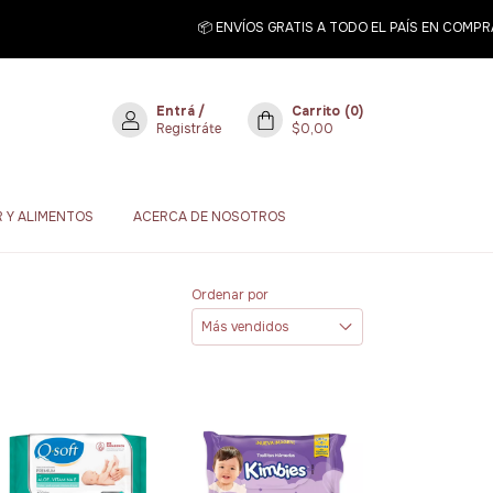
📦 ENVÍOS GRATIS A TODO EL PAÍS EN COMPRAS 
Entrá
/
Carrito
(
0
)
Registráte
$0,00
 Y ALIMENTOS
ACERCA DE NOSOTROS
Ordenar por