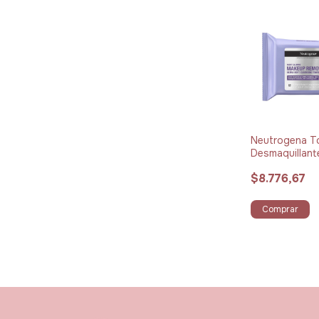
Neutrogena To
Desmaquillant
25 unidades
$8.776,67
Comprar