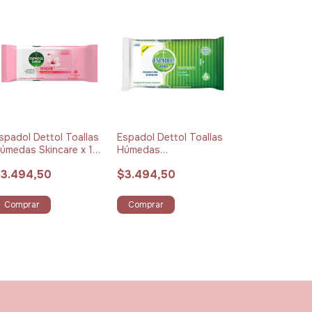
spadol Dettol Toallas
Espadol Dettol Toallas
úmedas Skincare x 10
Húmedas
nidades
Antibacteriales x 10
3.494,50
$3.494,50
unidades
Comprar
Comprar