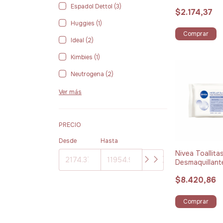
unidades
Espadol Dettol (3)
$2.174,37
Huggies (1)
Comprar
Ideal (2)
Kimbies (1)
Neutrogena (2)
Ver más
PRECIO
Desde
Hasta
Nivea Toallita
Desmaquillant
3 en 1 x 25 un
$8.420,86
Comprar