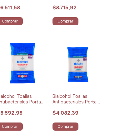
unidades
6.511,58
$8.715,92
Comprar
Comprar
ialcohol Toallas
Bialcohol Toallas
ntibacteriales Porta
Antibacteriales Porta
loe Vera x 40
Aloe Vera x 15 unidades
8.592,98
$4.082,39
nidades
Comprar
Comprar