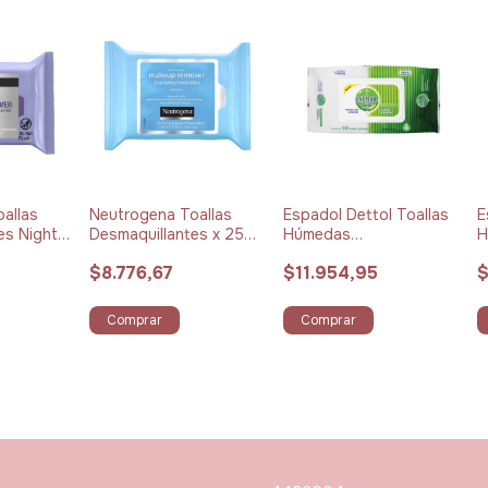
allas
Neutrogena Toallas
Espadol Dettol Toallas
E
es Night x
Desmaquillantes x 25
Húmedas
H
unidades
Antibacteriales x 50
u
$8.776,67
$11.954,95
$
unidades
Comprar
Comprar