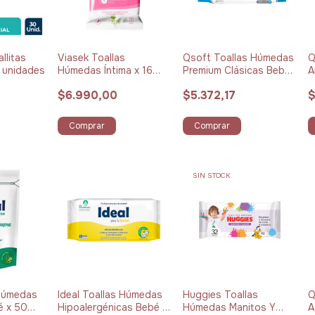
llitas
Viasek Toallas
Qsoft Toallas Húmedas
Q
 unidades
Húmedas Íntima x 16
Premium Clásicas Bebé
A
unidades
x 40 unidades
x
$6.990,00
$5.372,17
$
Comprar
Comprar
SIN STOCK
 Húmedas
Ideal Toallas Húmedas
Huggies Toallas
Q
é x 50
Hipoalergénicas Bebé x
Húmedas Manitos Y
A