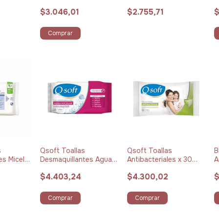
40 unidades
Carita x 32 unidades
$3.046,01
$2.755,71
$
Comprar
s
Qsoft Toallas
Qsoft Toallas
B
es Micelar
Desmaquillantes Agua
Antibacteriales x 30
A
idades
Micelar x 25 unidades
unidades
A
$4.403,24
$4.300,02
$
u
Comprar
Comprar