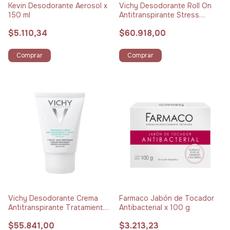
Kevin Desodorante Aerosol x
Vichy Desodorante Roll On
150 ml
Antitranspirante Stress
Resist 72h x 50 ml
$5.110,34
$60.918,00
Comprar
Comprar
Vichy Desodorante Crema
Farmaco Jabón de Tocador
Antitranspirante Tratamiento
Antibacterial x 100 g
7 Días x 30 ml
$55.841,00
$3.213,23