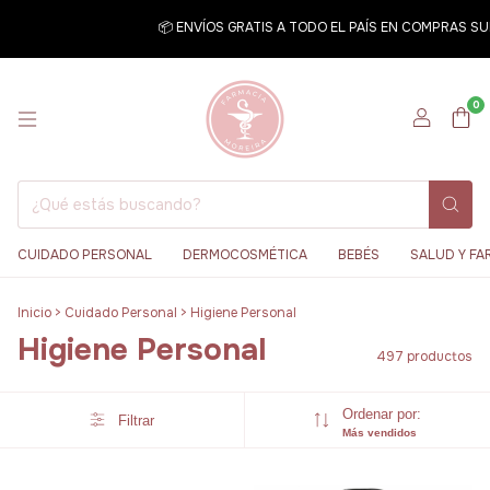
📦 ENVÍOS GRATIS A TODO EL PAÍS EN COMPRAS SUPERIORE
0
CUIDADO PERSONAL
DERMOCOSMÉTICA
BEBÉS
SALUD Y FA
Inicio
>
Cuidado Personal
>
Higiene Personal
Higiene Personal
497 productos
Ordenar por:
Filtrar
Más vendidos