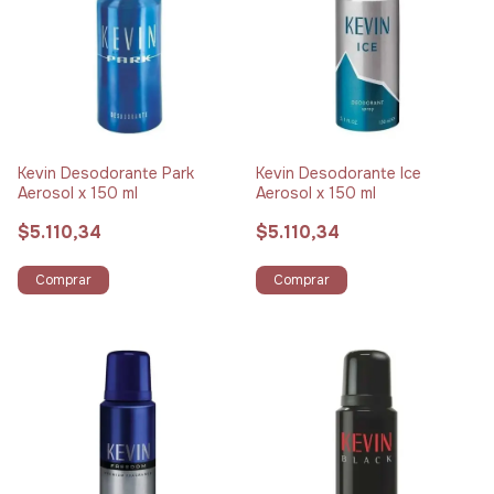
Kevin Desodorante Park
Kevin Desodorante Ice
Aerosol x 150 ml
Aerosol x 150 ml
$5.110,34
$5.110,34
Comprar
Comprar