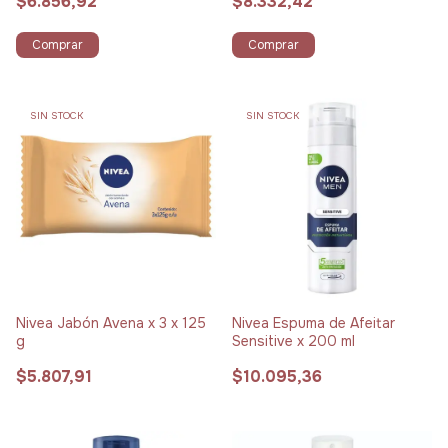
$6.856,92
$8.332,42
Comprar
Comprar
SIN STOCK
SIN STOCK
Nivea Jabón Avena x 3 x 125
Nivea Espuma de Afeitar
g
Sensitive x 200 ml
$5.807,91
$10.095,36