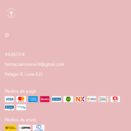
4426004
farmaciamoreira74@gmail.com
Pelagio B. Luna 621
Medios de pago
Medios de envío