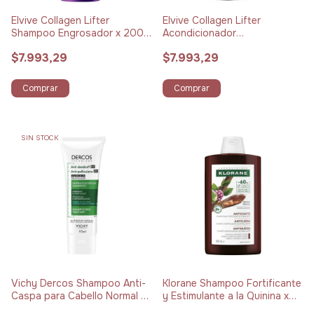
Elvive Collagen Lifter
Elvive Collagen Lifter
Shampoo Engrosador x 200
Acondicionador
ml
Redensificador x 200 ml
$7.993,29
$7.993,29
Comprar
Comprar
SIN STOCK
Vichy Dercos Shampoo Anti-
Klorane Shampoo Fortificante
Caspa para Cabello Normal a
y Estimulante a la Quinina x
Graso x 95 ml
400 ml