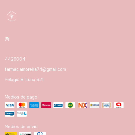
4426004
farmaciamoreira74@gmail.com
Pelagio B. Luna 621
Medios de pago
Medios de envío