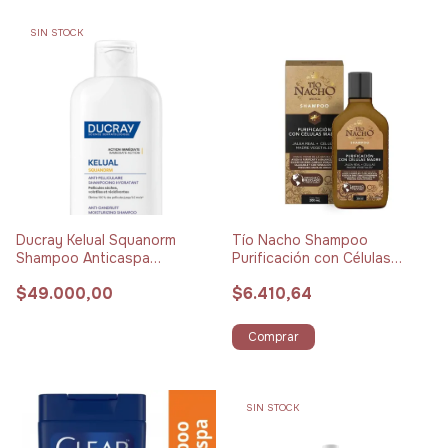
SIN STOCK
Ducray Kelual Squanorm
Tío Nacho Shampoo
Shampoo Anticaspa
Purificación con Células
Hidratante x 200 ml
Madre x 200 ml
$49.000,00
$6.410,64
Comprar
SIN STOCK