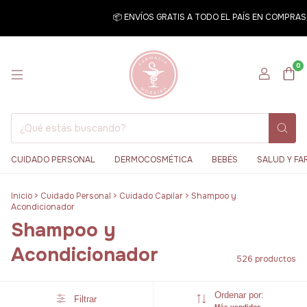
📦 ENVÍOS GRATIS A TODO EL PAÍS EN COMPRAS SUPER
0
CUIDADO PERSONAL
DERMOCOSMÉTICA
BEBÉS
SALUD Y FA
Inicio
>
Cuidado Personal
>
Cuidado Capilar
>
Shampoo y
Acondicionador
Shampoo y
Acondicionador
526 productos
Ordenar por:
Filtrar
Más vendidos