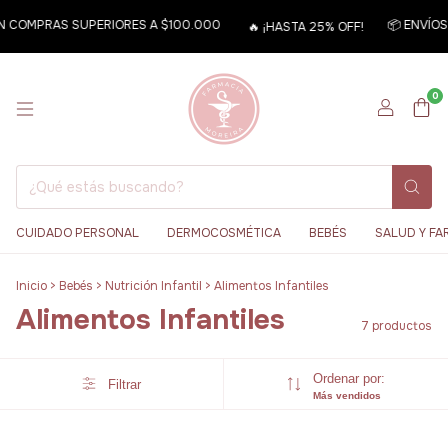
EN COMPRAS SUPERIORES A $100.000
📦 ENVÍOS 
🔥 ¡HASTA 25% OFF!
0
CUIDADO PERSONAL
DERMOCOSMÉTICA
BEBÉS
SALUD Y FA
Inicio
>
Bebés
>
Nutrición Infantil
>
Alimentos Infantiles
Alimentos Infantiles
7 productos
Ordenar por:
Filtrar
Más vendidos