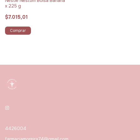
Nestlé Nestum Bolsa Banana
x 225 g
$7.015,01
Comprar
4426004
farmaciamoreira74@gmail.com