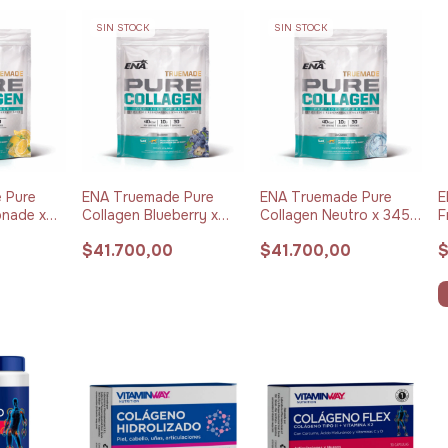
SIN STOCK
SIN STOCK
 Pure
ENA Truemade Pure
ENA Truemade Pure
E
onade x
Collagen Blueberry x
Collagen Neutro x 345
F
350 g
g
$41.700,00
$41.700,00
$