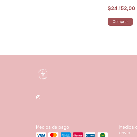
cápsulas
$24.152,00
Comprar
Medios de pago
Medios 
envío