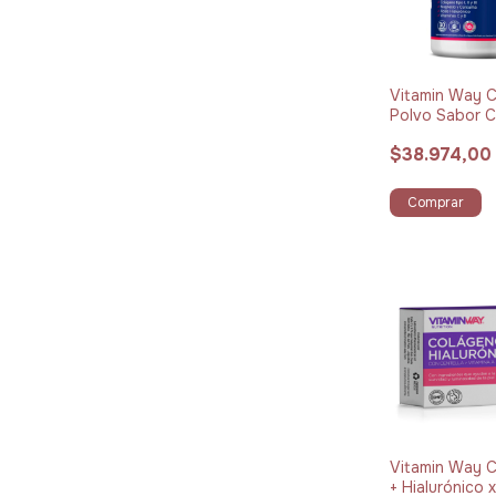
Vitamin Way 
Polvo Sabor Cí
360 g
$38.974,00
Comprar
Vitamin Way 
+ Hialurónico 