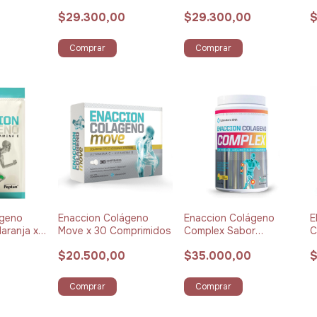
g Pack x 15 Neutro
g Pack x 15 Naranja
g
0
$29.300,00
$29.300,00
$
Comprar
Comprar
ágeno
Enaccion Colágeno
Enaccion Colágeno
E
aranja x
Move x 30 Comprimidos
Complex Sabor
C
Limonada x 270 g
g
$20.500,00
$35.000,00
$
Comprar
Comprar