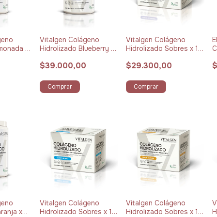
geno
Vitalgen Colágeno
Vitalgen Colágeno
E
imonada x
Hidrolizado Blueberry x
Hidrolizado Sobres x 12
C
360 g
g Pack x 15 Blueberry
3
0
$39.000,00
$29.300,00
$
Comprar
Comprar
geno
Vitalgen Colágeno
Vitalgen Colágeno
V
ranja x
Hidrolizado Sobres x 12
Hidrolizado Sobres x 12
H