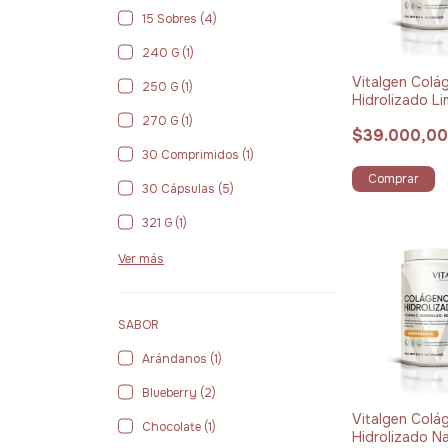
15 Sobres (4)
240 G (1)
Vitalgen Colá
250 G (1)
Hidrolizado L
360 g
270 G (1)
$39.000,0
30 Comprimidos (1)
Comprar
30 Cápsulas (5)
321 G (1)
Ver más
SABOR
Arándanos (1)
Blueberry (2)
Vitalgen Colá
Chocolate (1)
Hidrolizado Na