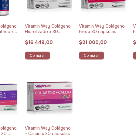
Colágeno
Vitamin Way Colágeno
Vitamin Way Colágeno
V
trico x
Hidrolizado x 30
Flex x 30 cápsulas
F
cápsulas
$16.449,00
$21.000,00
$
Comprar
Comprar
Colágeno
Vitamin Way Colágeno
x 30
+ Calcio x 30 cápsulas