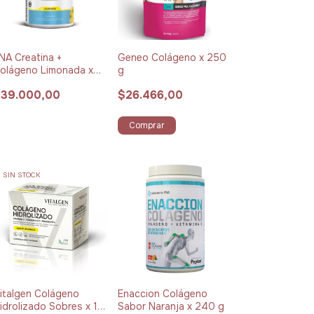
NA Creatina +
Geneo Colágeno x 250
olágeno Limonada x
g
21 g
39.000,00
$26.466,00
Comprar
SIN STOCK
italgen Colágeno
Enaccion Colágeno
idrolizado Sobres x 12
Sabor Naranja x 240 g