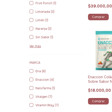
360 g
Fruit Punch (1)
$39.000,0
Limonada (3)
Comprar
Limón (1)
Naranja (3)
Sin Sabor (1)
Ver más
MARCA
Ena (8)
Enaccion Col
Enaccion (4)
Sobre Sabor N
12 g
Natufarma (1)
$18.000,00
Vitalgen (7)
Comprar
Vitamin Way (7)