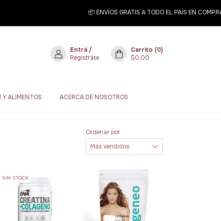
📦 ENVÍOS GRATIS A TODO EL PAÍS EN COMPRAS 
Entrá
/
Carrito
(
0
)
Registráte
$0,00
 Y ALIMENTOS
ACERCA DE NOSOTROS
Ordenar por
SIN STOCK