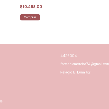
$10.468,00
Comprar
4426004
farmaciamoreira74@gmail.co
Pelagio B. Luna 621
de