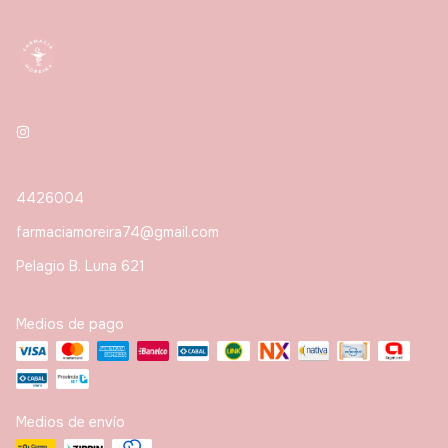
4426004
farmaciamoreira74@gmail.com
Pelagio B. Luna 621
Medios de pago
Medios de envío