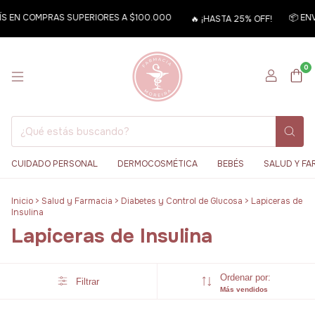
AÍS EN COMPRAS SUPERIORES A $100.000
📦 EN
🔥 ¡HASTA 25% OFF!
0
CUIDADO PERSONAL
DERMOCOSMÉTICA
BEBÉS
SALUD Y FA
Inicio
>
Salud y Farmacia
>
Diabetes y Control de Glucosa
>
Lapiceras de
Insulina
Lapiceras de Insulina
Ordenar por:
Filtrar
Más vendidos