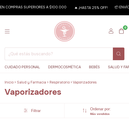
S EN COMPRAS SUPERIORES A $100.000
📦 ENVÍO
🔥 ¡HASTA 25% OFF!
0
CUIDADO PERSONAL
DERMOCOSMÉTICA
BEBÉS
SALUD Y FA
Inicio
>
Salud y Farmacia
>
Respiratorio
>
Vaporizadores
Vaporizadores
Ordenar por:
Filtrar
Más vendidos