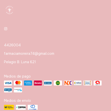
4426004
farmaciamoreira74@gmail.com
Pelagio B. Luna 621
Medios de pago
Medios de envío