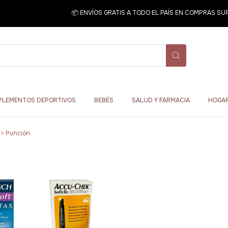
📦 ENVÍOS GRATIS A TODO EL PAÍS EN COMPRAS SUP
PLEMENTOS DEPORTIVOS
BEBÉS
SALUD Y FARMACIA
HOGAR
>
Punción