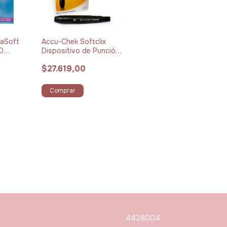
raSoft
Accu-Chek Softclix
00
Dispositivo de Punción
x 1 unidad
$27.619,00
Comprar
4426004