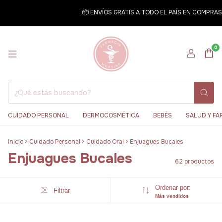
📦 ENVÍOS GRATIS A TODO EL PAÍS EN COMPRAS SUPERI
0
CUIDADO PERSONAL
DERMOCOSMÉTICA
BEBÉS
SALUD Y FA
Inicio
>
Cuidado Personal
>
Cuidado Oral
>
Enjuagues Bucales
Enjuagues Bucales
62 productos
Ordenar por:
Filtrar
Más vendidos