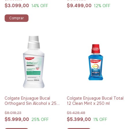
$3.099,00
$9.499,00
14
% OFF
12
% OFF
Comprar
Colgate Enjuague Bucal
Colgate Enjuague Bucal Total
Orthogard Sin Alcohol x 250
12 Clean Mint x 250 ml
ml
$8.018,23
$5.428,48
$5.999,00
$5.399,00
25
% OFF
1
% OFF