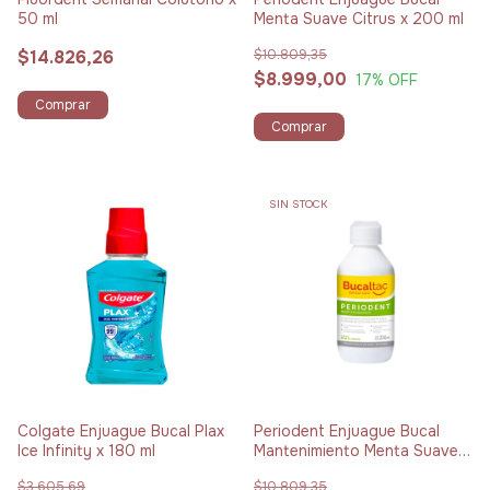
50 ml
Menta Suave Citrus x 200 ml
$14.826,26
$10.809,35
$8.999,00
17
% OFF
Comprar
Comprar
SIN STOCK
Colgate Enjuague Bucal Plax
Periodent Enjuague Bucal
Ice Infinity x 180 ml
Mantenimiento Menta Suave
Citrus x 200 ml
$3.605,69
$10.809,35