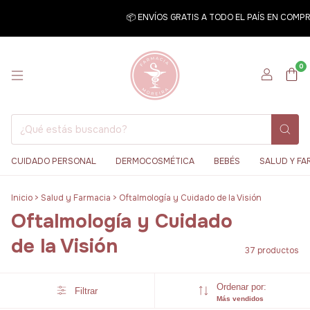
📦 ENVÍOS GRATIS A TODO EL PAÍS EN COMPRAS 
0
CUIDADO PERSONAL
DERMOCOSMÉTICA
BEBÉS
SALUD Y FA
Inicio
>
Salud y Farmacia
>
Oftalmología y Cuidado de la Visión
Oftalmología y Cuidado
de la Visión
37 productos
Ordenar por:
Filtrar
Más vendidos