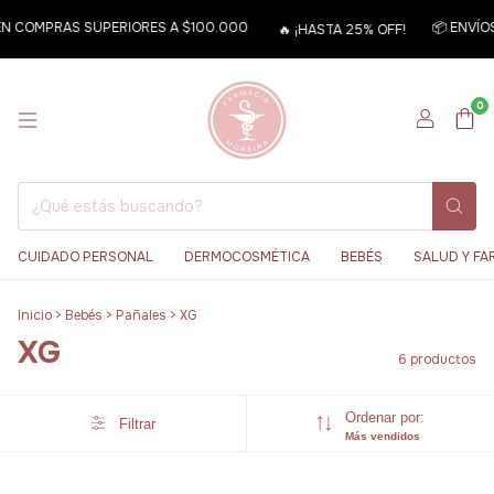
EN COMPRAS SUPERIORES A $100.000
📦 ENVÍOS
🔥 ¡HASTA 25% OFF!
0
CUIDADO PERSONAL
DERMOCOSMÉTICA
BEBÉS
SALUD Y FA
Inicio
>
Bebés
>
Pañales
>
XG
XG
6 productos
Ordenar por:
Filtrar
Más vendidos