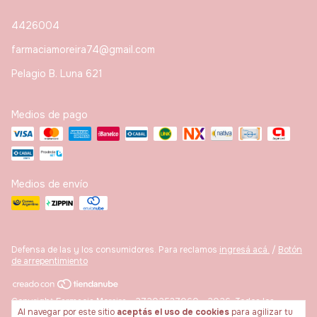
4426004
farmaciamoreira74@gmail.com
Pelagio B. Luna 621
Medios de pago
Medios de envío
Defensa de las y los consumidores. Para reclamos
ingresá acá.
/
Botón
de arrepentimiento
Copyright Farmacia Moreira - 27202537060 - 2026. Todos los
Al navegar por este sitio
aceptás el uso de cookies
para agilizar tu
derechos reservados.