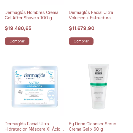
Dermaglós Hombres Crema
Dermaglós Facial Ultra
Gel After Shave x 100 g
Volumen + Estructura
Máscara X1 Colágeno +
$19.480,65
$11.679,90
Péptidos
Comprar
Comprar
Dermaglós Facial Ultra
By Derm Cleanser Scrub
Hidratación Máscara X1 Ácido
Crema Gel x 60 g