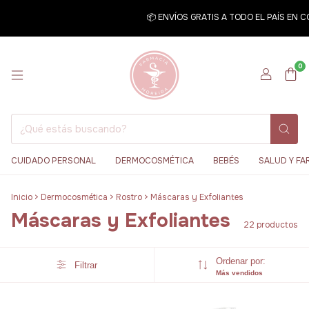
📦 ENVÍOS GRATIS A TODO EL PAÍS EN CO
0
CUIDADO PERSONAL
DERMOCOSMÉTICA
BEBÉS
SALUD Y FA
Inicio
>
Dermocosmética
>
Rostro
>
Máscaras y Exfoliantes
Máscaras y Exfoliantes
22 productos
Ordenar por:
Filtrar
Más vendidos