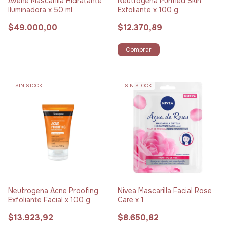
Avène Mascarilla Hidratante
Neutrogena Purified Skin
Iluminadora x 50 ml
Exfoliante x 100 g
$49.000,00
$12.370,89
Comprar
SIN STOCK
SIN STOCK
Neutrogena Acne Proofing
Nivea Mascarilla Facial Rose
Exfoliante Facial x 100 g
Care x 1
$13.923,92
$8.650,82