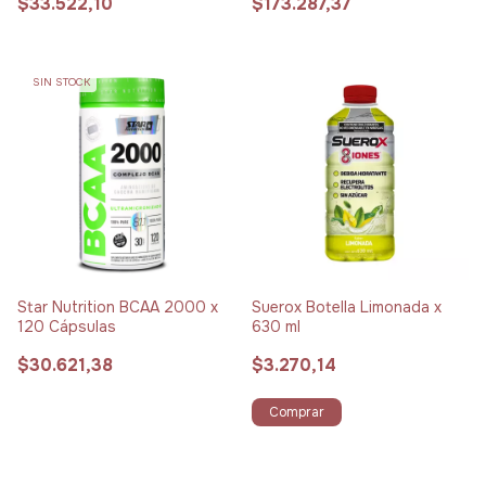
$33.522,10
$173.287,37
SIN STOCK
Star Nutrition BCAA 2000 x
Suerox Botella Limonada x
120 Cápsulas
630 ml
$30.621,38
$3.270,14
Comprar