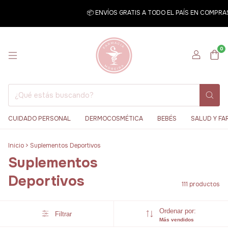
📦 ENVÍOS GRATIS A TODO EL PAÍS EN COMPRAS SUPERI
0
CUIDADO PERSONAL
DERMOCOSMÉTICA
BEBÉS
SALUD Y FA
Inicio
>
Suplementos Deportivos
Suplementos
Deportivos
111 productos
Ordenar por:
Filtrar
Más vendidos