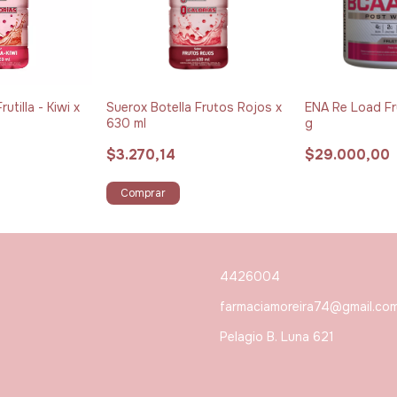
utilla - Kiwi x
Suerox Botella Frutos Rojos x
ENA Re Load Fr
630 ml
g
$3.270,14
$29.000,00
Comprar
4426004
farmaciamoreira74@gmail.co
Pelagio B. Luna 621