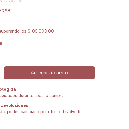
os
$2.702,60
83,98
superando los
$100.000,00
ml
otegida
cuidados durante toda la compra.
 devoluciones
sta, podés cambiarlo por otro o devolverlo.