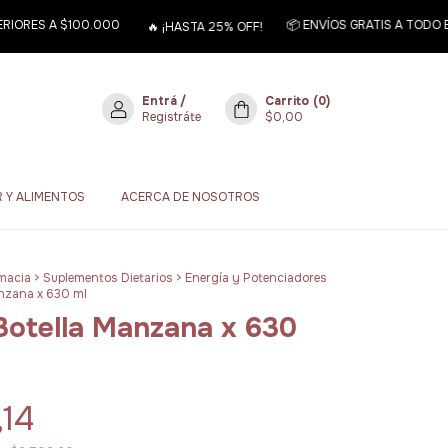
ORES A $100.000
📦 ENVÍOS GRATIS A TODO EL 
🔥 ¡HASTA 25% OFF!
Entrá
/
Carrito
(
0
)
Registráte
$0,00
 Y ALIMENTOS
ACERCA DE NOSOTROS
macia
>
Suplementos Dietarios
>
Energía y Potenciadores
anzana x 630 ml
Botella Manzana x 630
,14