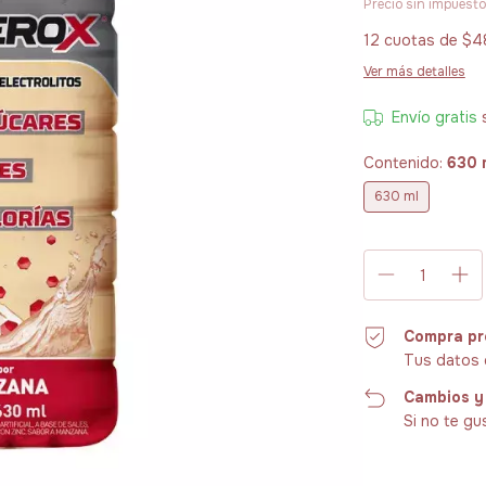
Precio sin impuest
12
cuotas de
$4
Ver más detalles
Envío gratis
Contenido:
630 
630 ml
Compra pr
Tus datos 
Cambios y
Si no te gu