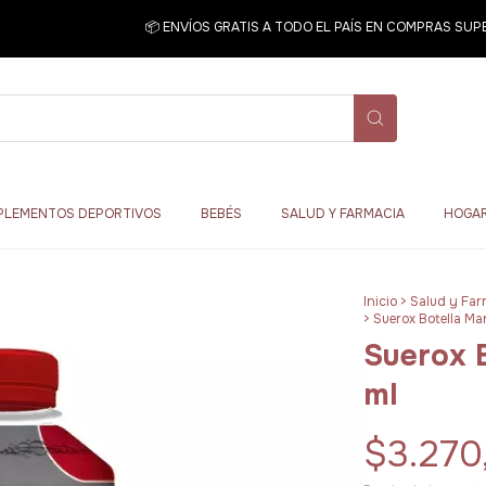
📦 ENVÍOS GRATIS A TODO EL PAÍS EN COMPRAS SUPERI
PLEMENTOS DEPORTIVOS
BEBÉS
SALUD Y FARMACIA
HOGAR
Inicio
>
Salud y Far
>
Suerox Botella M
Suerox 
ml
$3.270