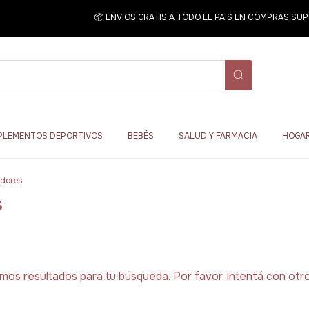
📦 ENVÍOS GRATIS A TODO EL PAÍS EN COMPRAS SUPE
PLEMENTOS DEPORTIVOS
BEBÉS
SALUD Y FARMACIA
HOGAR
adores
s
os resultados para tu búsqueda. Por favor, intentá con otros