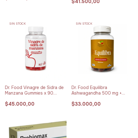
$41.500,00
SIN STOCK
SIN STOCK
Dr. Food Vinagre de Sidra de
Dr. Food Equilibra
Manzana Gummies x 90
Ashwagandha 500 mg +
unidades
Vitamina B6 Gummies x 90
$45.000,00
$33.000,00
unidades