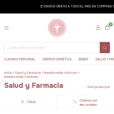
📦 ENVÍOS GRATIS A TODO EL PAÍS EN COMPRAS SUPER
0
CUIDADO PERSONAL
DERMOCOSMÉTICA
BEBÉS
SALUD Y FA
Inicio
>
Salud y Farmacia
>
breadcrumbs.nutricion
>
breadcrumbs.hombres1
Salud y Farmacia
544 productos
Ordenar por:
Filtrar
Más vendidos