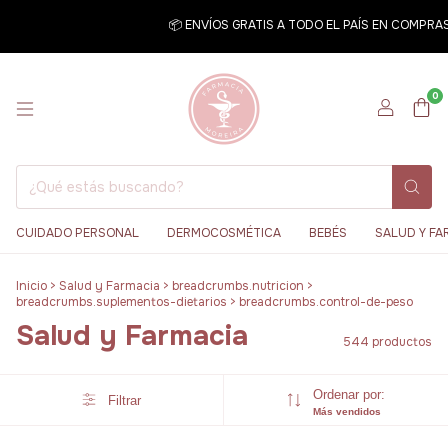
📦 ENVÍOS GRATIS A TODO EL PAÍS EN COMPRAS SUPER
0
CUIDADO PERSONAL
DERMOCOSMÉTICA
BEBÉS
SALUD Y FA
Inicio
>
Salud y Farmacia
>
breadcrumbs.nutricion
>
breadcrumbs.suplementos-dietarios
>
breadcrumbs.control-de-peso
Salud y Farmacia
544 productos
Ordenar por:
Filtrar
Más vendidos