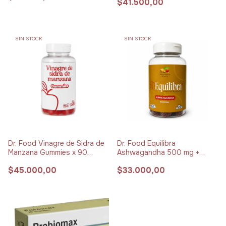
$41.500,00
SIN STOCK
SIN STOCK
Dr. Food Vinagre de Sidra de
Dr. Food Equilibra
Manzana Gummies x 90
Ashwagandha 500 mg +
unidades
Vitamina B6 Gummies x 90
$45.000,00
$33.000,00
unidades