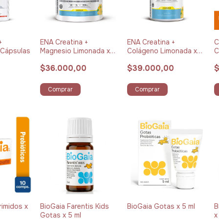
+
ENA Creatina +
ENA Creatina +
C
 Cápsulas
Magnesio Limonada x
Colágeno Limonada x
C
225 g
321 g
$36.000,00
$39.000,00
$
Comprar
Comprar
imidos x
BioGaia Farentis Kids
BioGaia Gotas x 5 ml
B
Gotas x 5 ml
x