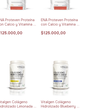
NA Proteven Proteína
ENA Proteven Proteína
on Calcio y Vitamina D
con Calcio y Vitamina D
ainilla x 414 g
Sin Sabor x 395 g
125.000,00
$125.000,00
italgen Colágeno
Vitalgen Colágeno
idrolizado Limonada x
Hidrolizado Blueberry x