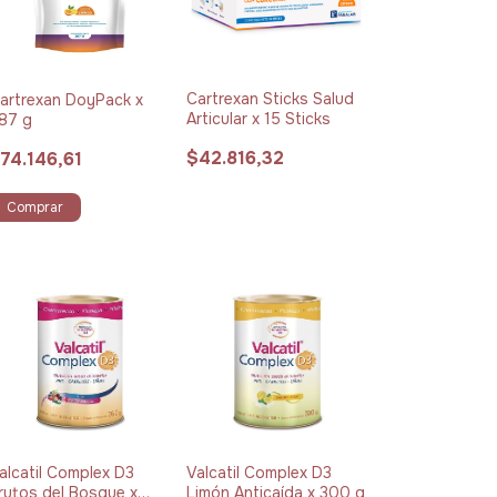
Cartrexan Sticks Salud
artrexan DoyPack x
Articular x 15 Sticks
87 g
$42.816,32
74.146,61
Comprar
alcatil Complex D3
Valcatil Complex D3
rutos del Bosque x
Limón Anticaída x 300 g