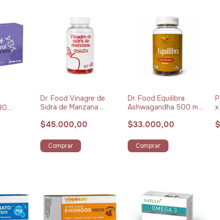
Dr. Food Vinagre de
Dr. Food Equilibra
P
Sidra de Manzana
Ashwagandha 500 mg
x
 30
Gummies x 90 unidades
+ Vitamina B6 Gummies
$45.000,00
$33.000,00
$
x 90 unidades
Comprar
Comprar