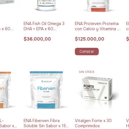
ENA Fish Oil Omega 3
ENA Proteven Proteína
E
o x 60
DHA + EPA x 60
con Calcio y Vitamina D
c
Cápsulas Blandas
Chocolate x 432 g
V
$36.000,00
$125.000,00
$
Comprar
SIN STOCK
L-
ENA Fiberven Fibra
Vitalgen Forte x 30
V
 Sabor x
Soluble Sin Sabor x 150
Comprimidos
H