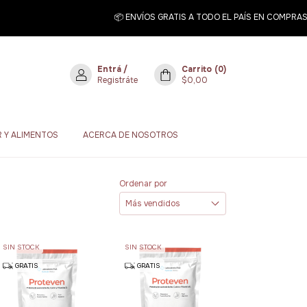
📦 ENVÍOS GRATIS A TODO EL PAÍS EN COMPRAS SUPERIO
Entrá
/
Carrito
(
0
)
Registráte
$0,00
 Y ALIMENTOS
ACERCA DE NOSOTROS
Ordenar por
SIN STOCK
SIN STOCK
GRATIS
GRATIS