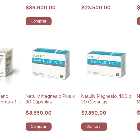
g
3
$39.900,00
$23.500,00
$
Comprar
geno
Natuliv Magnesio Plus x
Natuliv Magnesio 400 x
N
obres x 12
30 Cápsulas
30 Cápsulas
M
ueberry
P
$8.550,00
$7.850,00
$
Comprar
Comprar