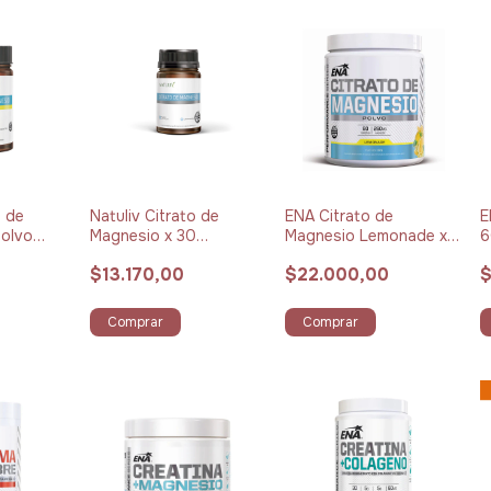
o de
Natuliv Citrato de
ENA Citrato de
E
Polvo
Magnesio x 30
Magnesio Lemonade x
6
5 g
Cápsulas
192 g
$13.170,00
$22.000,00
$
Comprar
Comprar