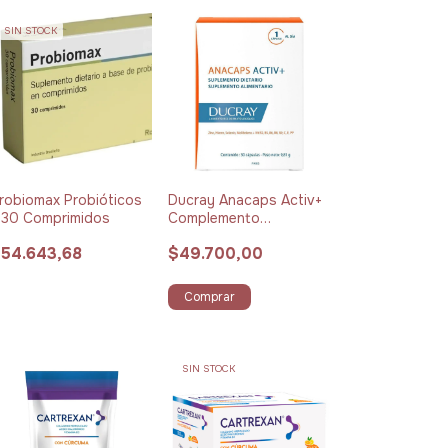
SIN STOCK
robiomax Probióticos
Ducray Anacaps Activ+
 30 Comprimidos
Complemento
Alimenticio Anticaída x
54.643,68
$49.700,00
30 Cápsulas
Comprar
SIN STOCK