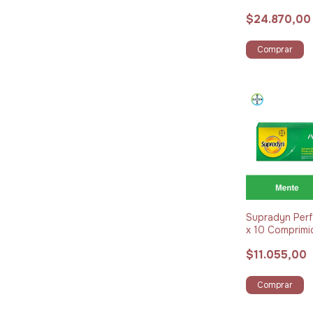
$24.870,00
Comprar
Supradyn Per
x 10 Comprim
Efervescente
$11.055,00
Comprar