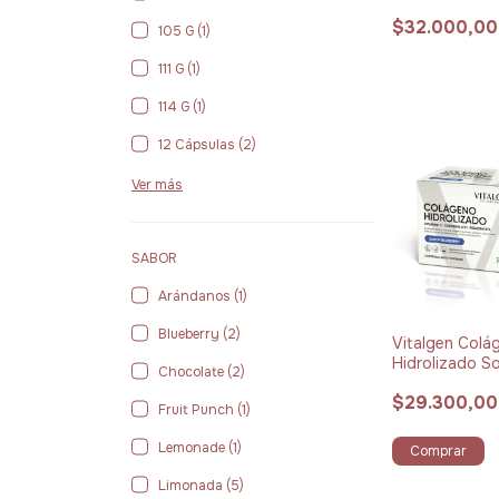
150 g
$32.000,00
105 G (1)
111 G (1)
114 G (1)
12 Cápsulas (2)
Ver más
SABOR
Arándanos (1)
Blueberry (2)
Vitalgen Colá
Hidrolizado S
Chocolate (2)
g Pack x 15 Bl
$29.300,00
Fruit Punch (1)
Lemonade (1)
Comprar
Limonada (5)