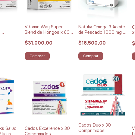
Vitamin Way Super
Natuliv Omega 3 Aceite
C
e
Blend de Hongos x 60
de Pescado 1000 mg x
3
0
Cápsulas
30 Cápsulas
$31.000,00
$16.500,00
$
Comprar
Comprar
Cados Duo x 30
cks Salud
Cados Excellence x 30
V
Comprimidos
Sticks
Comprimidos
F