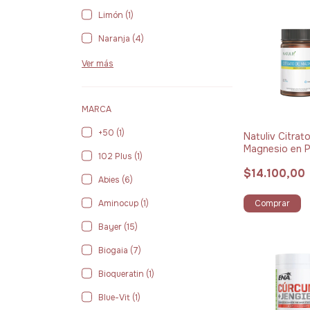
Limón (1)
Naranja (4)
Ver más
MARCA
+50 (1)
Natuliv Citrat
Magnesio en 
102 Plus (1)
Limonada x 10
$14.100,00
Abies (6)
Comprar
Aminocup (1)
Bayer (15)
Biogaia (7)
Bioqueratin (1)
Blue-Vit (1)