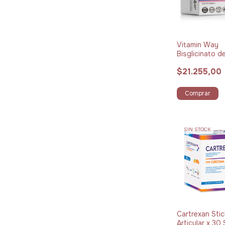
Vitamin Way
Bisglicinato d
Magnesio x 6
$21.255,00
Cápsulas
Comprar
SIN STOCK
Cartrexan Sti
Articular x 30 