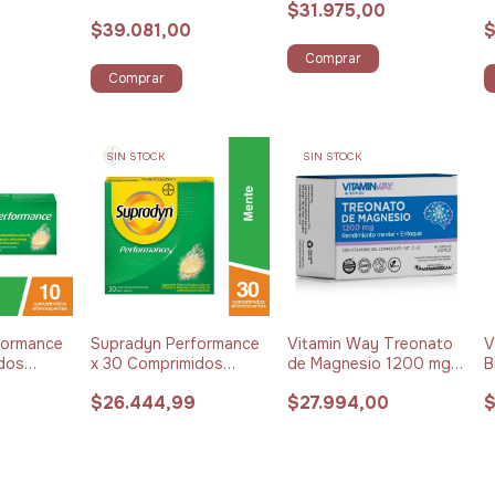
$31.975,00
$39.081,00
$
Comprar
Comprar
SIN STOCK
SIN STOCK
formance
Supradyn Performance
Vitamin Way Treonato
V
idos
x 30 Comprimidos
de Magnesio 1200 mg x
B
s
Efervescentes
60 Cápsulas
M
$26.444,99
$27.994,00
$
L