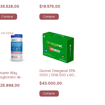
Recubiertos
35.528,00
$19.575,00
Comprar
Comprar
SIN STOCK
Geonat Omeganat EPA
itamin Way
1000 / DHA 500 x 60
isglicinato de
Cápsulas
agnesio x 216 g Sabor
$43.000,00
25.998,00
imón
Comprar