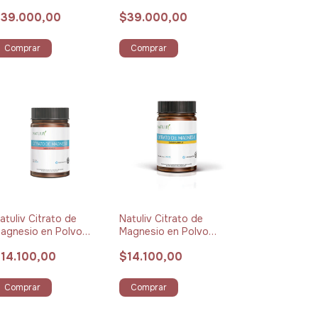
60 g
360 g
39.000,00
$39.000,00
Comprar
Comprar
atuliv Citrato de
Natuliv Citrato de
agnesio en Polvo
Magnesio en Polvo
omelo x 114 g
Naranja x 111 g
14.100,00
$14.100,00
Comprar
Comprar