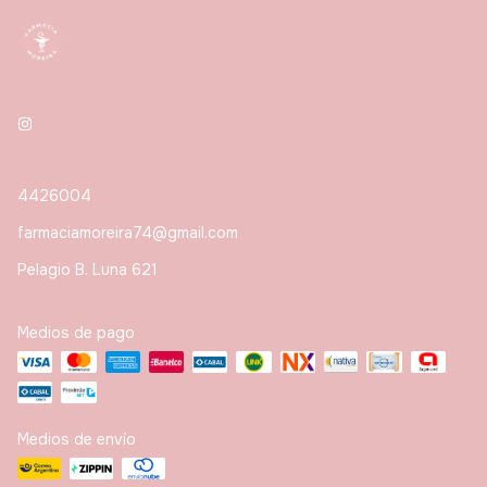
4426004
farmaciamoreira74@gmail.com
Pelagio B. Luna 621
Medios de pago
Medios de envío