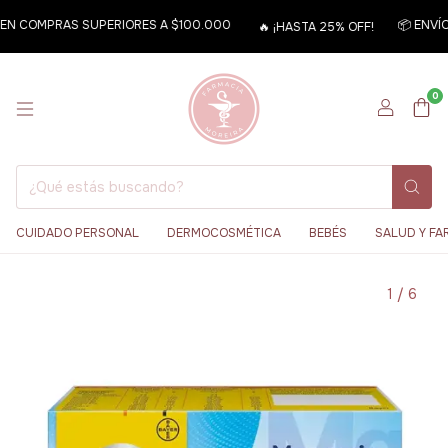
 EN COMPRAS SUPERIORES A $100.000
📦 ENVÍO
🔥 ¡HASTA 25% OFF!
0
CUIDADO PERSONAL
DERMOCOSMÉTICA
BEBÉS
SALUD Y FA
1
/
6